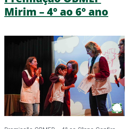
Mirim – 4° ao 6° ano