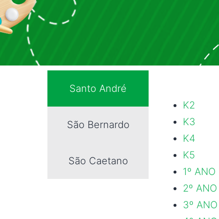
Santo André
K2
K3
São Bernardo
K4
K5
São Caetano
1º ANO
2º ANO
3º ANO