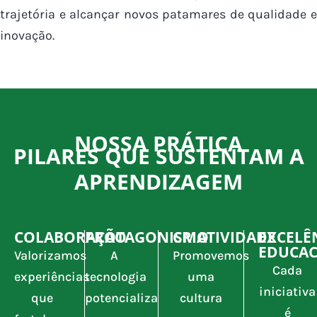
trajetória e alcançar novos patamares de qualidade e
inovação.
NOSSA PRÁTICA
PILARES QUE SUSTENTAM A
APRENDIZAGEM
COLABORAÇÃO
PROTAGONISMO
CRIATIVIDADE
EXCELÊ
EDUCAC
Valorizamos
A
Promovemos
Cada
experiências
tecnologia
uma
iniciativa
que
potencializa
cultura
é