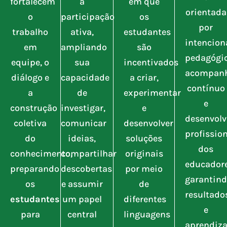
fortalecem
a
em que
orientada
o
participação
os
por
trabalho
ativa,
estudantes
intencion
em
ampliando
são
pedagógic
equipe, o
sua
incentivados
acompan
diálogo e
capacidade
a criar,
contínuo
a
de
experimentar
e
construção
investigar,
e
desenvol
coletiva
comunicar
desenvolver
profission
do
ideias,
soluções
dos
conhecimento,
compartilhar
originais
educadore
preparando
descobertas
por meio
garantin
os
e assumir
de
resultado
estudantes
um papel
diferentes
e
para
central
linguagens
aprendiz