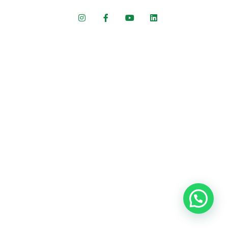
Colégio ARBOS
CNPJ 53.712.311/0001-40 © 2022 - Todos os direitos reservados
INSTITUTO EDUCACIONAL SOMOS LTDA
Av. Padre Anchieta, 466 - Bairro Jardim - CEP 09090-710 - Santo
André/SP